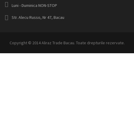
Luni - Duminica NON-STOP
Str. Alecu Russo, Nr 47, Bacau
Copyright © 2014 Aliraz Trade Bacau. Toate drepturile rezervate.