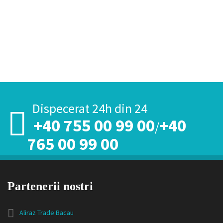
*Tarifele de mai sus nu contin TVA si nu sunt negociabile.
Dispecerat 24h din 24
+40 755 00 99 00
+40
/
765 00 99 00
Partenerii nostri
Aliraz Trade Bacau